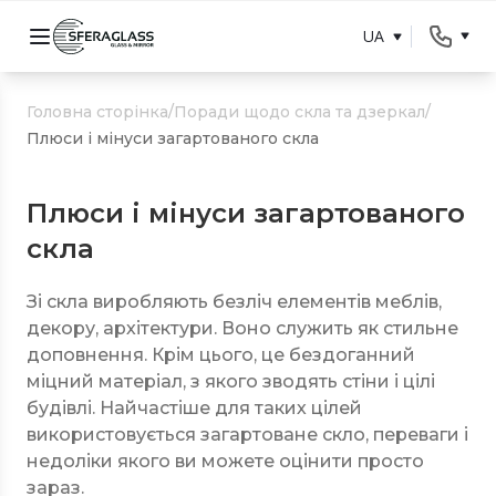
UA
Головна сторінка
/
Поради щодо скла та дзеркал
/
Плюси і мінуси загартованого скла
Плюси і мінуси загартованого
скла
Зі скла виробляють безліч елементів меблів,
декору, архітектури. Воно служить як стильне
доповнення. Крім цього, це бездоганний
міцний матеріал, з якого зводять стіни і цілі
будівлі. Найчастіше для таких цілей
використовується загартоване скло, переваги і
недоліки якого ви можете оцінити просто
зараз.