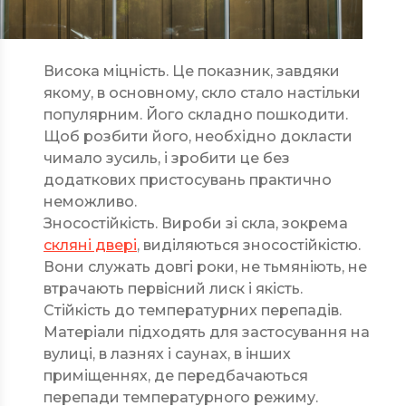
Висока міцність. Це показник, завдяки
якому, в основному, скло стало настільки
популярним. Його складно пошкодити.
Щоб розбити його, необхідно докласти
чимало зусиль, і зробити це без
додаткових пристосувань практично
неможливо.
Зносостійкість. Вироби зі скла, зокрема
скляні двері
, виділяються зносостійкістю.
Вони служать довгі роки, не тьмяніють, не
втрачають первісний лиск і якість.
Стійкість до температурних перепадів.
Матеріали підходять для застосування на
вулиці, в лазнях і саунах, в інших
приміщеннях, де передбачаються
перепади температурного режиму.