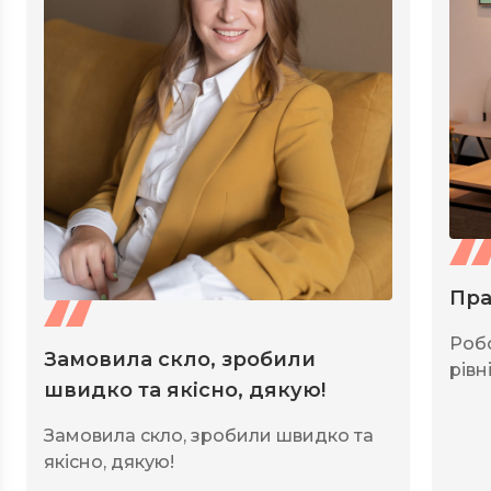
Пра
Роб
Замовила скло, зробили
рівні
швидко та якісно, дякую!
Замовила скло, зробили швидко та
якісно, дякую!