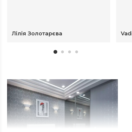
Лілія Золотарєва
Vad