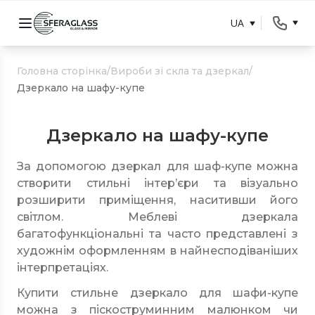
UA
Головна сторінка
/
Вироби зі скла та дзеркал
/
Дзеркало на шафу-купе
Дзеркало на шафу-купе
За допомогою дзеркал для шаф-купе можна
створити стильні інтер’єри та візуально
розширити приміщення, наситивши його
світлом. Меблеві дзеркала
багатофункціональні та часто представлені з
художнім оформленням в найнесподіваніших
інтерпретаціях.
Купити стильне дзеркало для шафи-купе
можна з піскоструминним малюнком чи