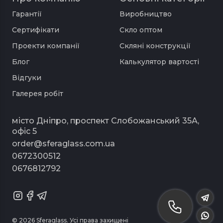
бронзові
— на дзеркальній поверхні є
Гарантії
Виробництво
бронзовий відтінок, який надає йому
Сертифікати
Скло оптом
особливої ​​естетичності та елегантності;
Проекти компанії
Скляні конструкції
матові
— шафа з матовим дзеркалом
Блог
Калькулятор вартості
виглядає неймовірно стильно та
Відгуки
оригінально;
Галерея робіт
сатинові
— це дзеркала з напиленням, яке
знижує чіткість відбиття, але підвищує його
місто Дніпро, проспект Слобожанський 35А,
естетичні властивості;
офіс 5
з піскоструменем
— на дзеркальну
order@sferaglass.com.ua
поверхню можна наносити будь-які
0672300512
візерунки та малюнки в технології
0676812792
піскоструму;
Шафи-купе з фацетом
© 2026 Sferaglass. Усі права захищені