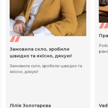
Пра
Роб
Замовила скло, зробили
рівні
швидко та якісно, дякую!
Замовила скло, зробили швидко та
якісно, дякую!
Лілія Золотарєва
Vad