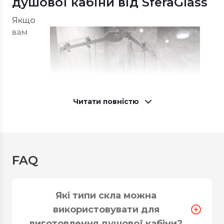
душової кабіни від SferaGlass
Якщо
вам
Читати повністю
FAQ
Які типи скла можна
використовувати для
виготовлення душової кабіни?