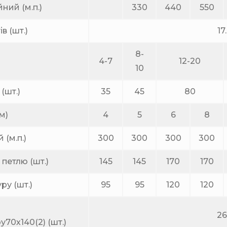
ний (м.п.)
330
440
550
в (шт.)
17
8-
)
4-7
12-20
10
(шт.)
35
45
80
м)
4
5
6
8
(м.п.)
300
300
300
300
 петлю (шт.)
145
145
170
170
ру (шт.)
95
95
120
120
2
70х140(2) (шт.)