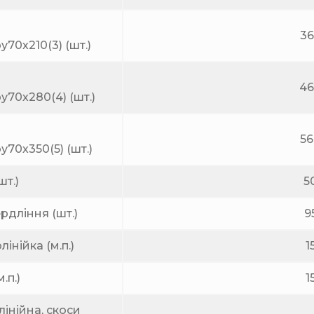
3
70х210(3) (шт.)
4
у70х280(4) (шт.)
56
70х350(5) (шт.)
шт.)
5
рдління (шт.)
9
інійка (м.п.)
1
.п.)
1
лінійна, скоси