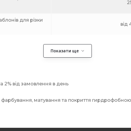
2
блонів для різки
від 
Показати ще
та 2% від замовлення в день
, фарбування, матування та покриття гирдрофобно