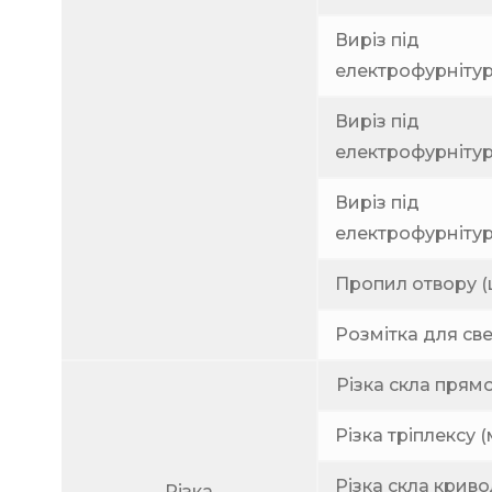
Виріз під
електрофурнітуру
Виріз під
електрофурнітур
Виріз під
електрофурнітуру
Пропил отвору (
Розмітка для све
Різка скла прямол
Різка тріплексу (м
Різка скла криво
Різка