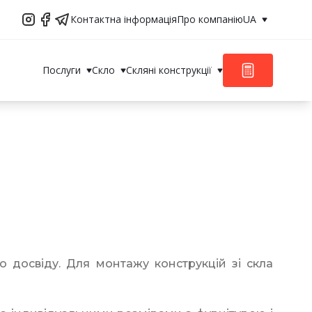
Контактна інформація
Про компанію
UA
Послуги
Скло
Скляні конструкції
о досвіду. Для монтажу конструкцій зі скла