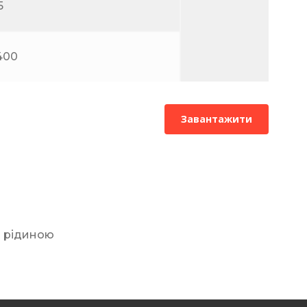
5
400
Завантажити
ю рідиною