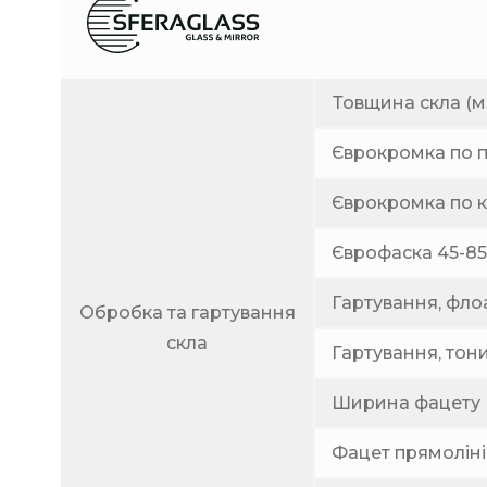
Товщина скла (м
Єврокромка по п
Єврокромка по к
Єврофаска 45-85 
Гартування, флоат
Обробка та гартування
скла
Гартування, тонир
Ширина фацету 
Фацет прямоліній