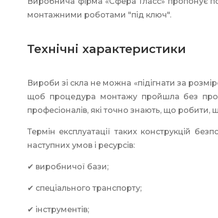
Виробнича фірма «Сфера Гласс» пропонує пос
монтажними роботами "під ключ".
Технічні характеристики
Вироби зі скла не можна «підігнати за розмі
щоб процедура монтажу пройшла без проб
професіоналів, які точно знають, що робити,
Термін експлуатації таких конструкцій без
наступних умов і ресурсів:
✔ виробничої бази;
✔ спеціального транспорту;
✔ інструментів;