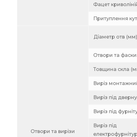
Фацет криволіній
Притуплення куті
Діаметр отв (мм
Отвори та фаски 
Товщина скла (м
Виріз монтажний 
Виріз під дверну
Виріз під фурніту
Виріз під
Отвори та вирізи
електрофурнітуру