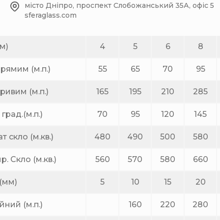
місто Дніпро, проспект Слобожанський 35А, офіс 5
sferaglass.com
м)
4
5
6
8
рямим (м.п.)
55
65
70
95
ривим (м.п.)
165
195
210
285
град.(м.п.)
70
95
120
145
 скло (м.кв.)
480
490
500
580
. Скло (м.кв.)
560
570
580
660
(мм)
5
10
15
20
ний (м.п.)
160
220
280