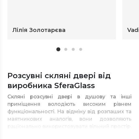
Лілія Золотарєва
Vad
Розсувні скляні двері від
виробника SferaGlass
Скляні розсувні двері в душову та інші
приміщення володіють високим рівнем
функціональності. На відміну від розпаших та
маятникових аналогів, вони дозволяють
раціонально використовувати вільний простір.
Розсувні системи рухаються паралельно стіні,