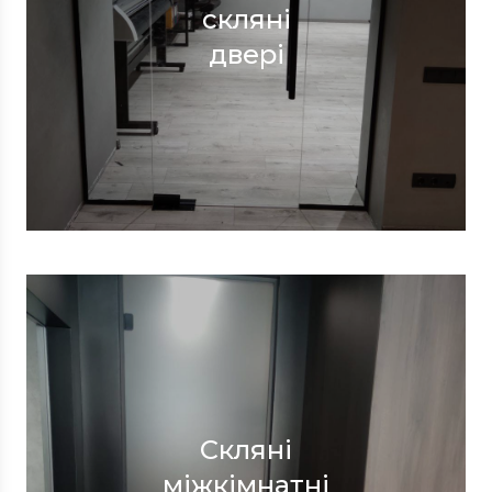
скляні
двері
Скляні
міжкімнатні