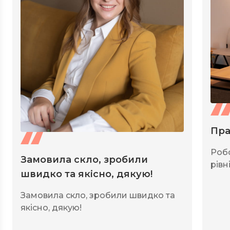
Пра
Роб
Замовила скло, зробили
рівні
швидко та якісно, дякую!
Замовила скло, зробили швидко та
якісно, дякую!