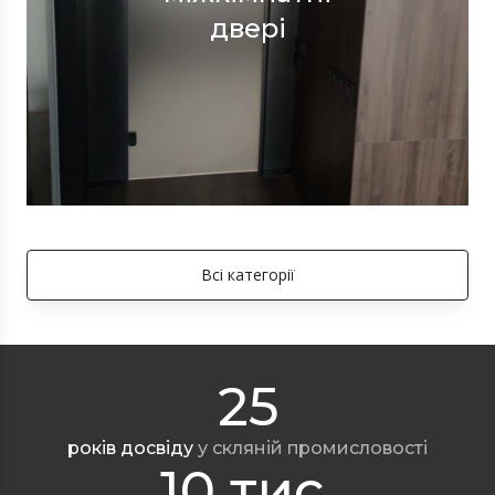
двері
Всі категорії
25
років досвіду
у скляній промисловості
10 тис.