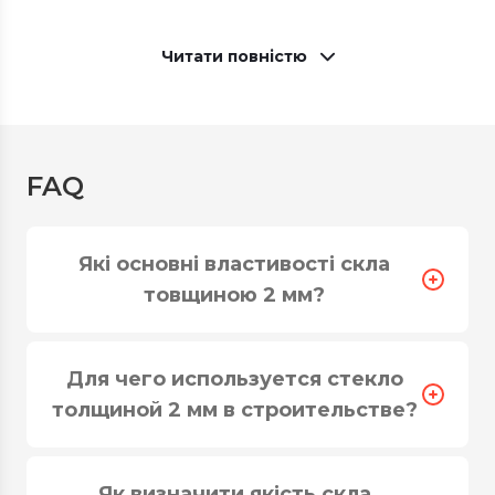
Читати повністю
FAQ
Які основні властивості скла
товщиною 2 мм?
Прозоре скло 2 мм в Україні отримала велику
популярність завдяки невисокій ціні та
широкому спектру застосування. Його
Для чего используется стекло
використовують для оформлення предметів
толщиной 2 мм в строительстве?
мистецтва (картин, вишивки, фотографій,
огородження скульптур тощо), для роботи в
техніці вітраж, при створенні предметів
Як визначити якість скла