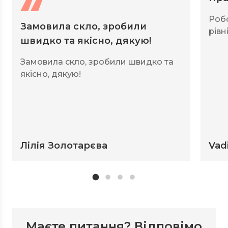
Роб
Замовила скло, зробили
рівні
швидко та якісно, дякую!
Замовила скло, зробили швидко та
якісно, дякую!
Лілія Золотарєва
Vad
Маєте питання? Відповімо