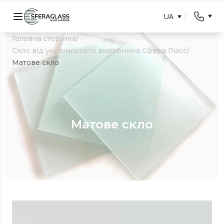
UA
Головна сторінка
/
Скло від українського виробника Сфера Гласс
/
Матове скло
Матове скло