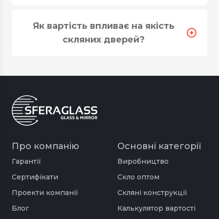
Як вартість впливає на якість
скляних дверей?
Про компанію
Основні категорії
Гарантії
Виробництво
Сертифікати
Скло оптом
типом конструкції виділяють каркасні і
безкаркасні двері. Перший варіант
Проекти компанії
Скляні конструкції
передбачає наявність металевого каркаса, в
Блог
Калькулятор вартості
який вставляють скло. Частина фурнітури