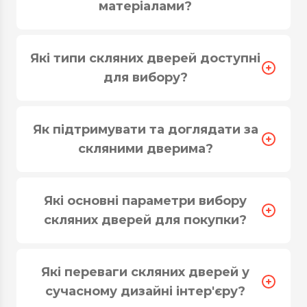
матеріалами?
світлопрозорих конструкцій. Можна вибрати
готовий варіант або зробити індивідуальне
замовлення. На виробництві вироби
Які типи скляних дверей доступні
проходять повний цикл обробки - від різання
для вибору?
скла до дизайнерського оформлення.
Наявність спеціального обладнання дозволяє
виконувати загартування, обробку кромки,
Як підтримувати та доглядати за
свердління отворів під фурнітуру і т.д. Тому ми
можемо виготовити будь-які двері, що
скляними дверима?
задовільнять потреби навіть найвибагливіших
клієнтів.
Які основні параметри вибору
Типи дверей зі скла на
скляних дверей для покупки?
замовлення
За
Які переваги скляних дверей у
сучасному дизайні інтер'єру?