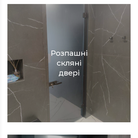
Розпашні
скляні
двері