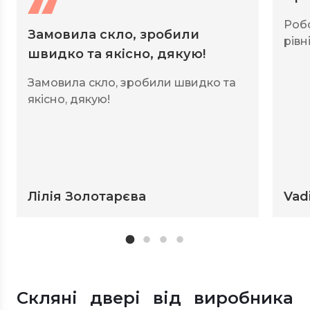
Роб
Замовила скло, зробили
рівні
швидко та якісно, дякую!
Замовила скло, зробили швидко та
якісно, дякую!
Лілія Золотарєва
Vad
Скляні двері від виробника