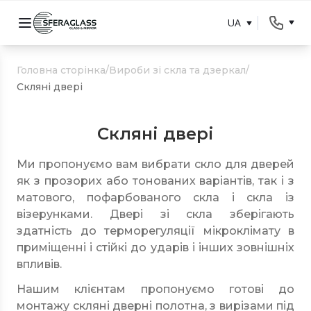
UA
Головна сторінка
/
Вироби зі скла та дзеркал
/
Скляні двері
Скляні двері
Ми пропонуємо вам вибрати скло для дверей
як з прозорих або тонованих варіантів, так і з
матового, пофарбованого скла і скла із
візерунками. Двері зі скла зберігають
здатність до терморегуляції мікроклімату в
приміщенні і стійкі до ударів і інших зовнішніх
впливів.
Нашим клієнтам пропонуємо готові до
монтажу скляні дверні полотна, з вирізами під