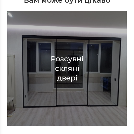
Вам може бути цікаво
Розсувні
скляні
двері