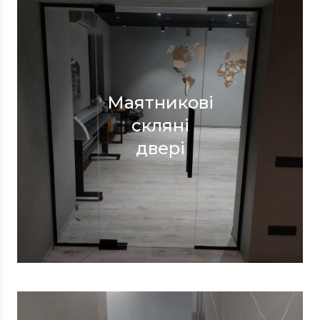
Маятникові
скляні
двері