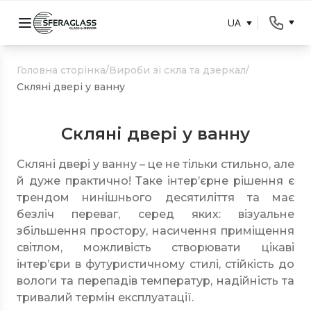
UA
Головна сторінка
/
Вироби зі скла та дзеркал
/
Скляні двері у ванну
Скляні двері у ванну
Скляні двері у ванну – це не тільки стильно, але
й дуже практично! Таке інтер’єрне рішення є
трендом нинішнього десятиліття та має
безліч переваг, серед яких: візуальне
збільшення простору, насичення приміщення
світлом, можливість створювати цікаві
інтер’єри в футуристичному стилі, стійкість до
вологи та перепадів температур, надійність та
тривалий термін експлуатації.