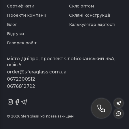
Розсувні. Більш сучасний різновид, який
Сертифікати
Скло оптом
повсюдно використовується для
Проекти компанії
Скляні конструкції
облаштування кімнат з обмеженою
Блог
Калькулятор вартості
площею. Розсувні скляні двері у ванну
Відгуки
відкриваються в бік, тим самим
Галерея робіт
заощаджуючи корисний простір
приміщення. Для їх установки
місто Дніпро, проспект Слобожанський 35А,
використовується високоякісна фурнітура,
офіс 5
яка запобігає випаданню стулки з
order@sferaglass.com.ua
напрямних. Вироби можуть бути
0672300512
виготовлені з різних видів скла
0676812792
(тонованого, матового) та оформлені у
різних стилістичних напрямках.
Маятникові. За типом конструкції схожі з
орними. Однак, на відміну від перших,
© 2026 Sferaglass. Усі права захищені
можуть відкриватися в обидві сторони. В