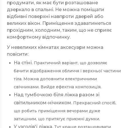
продумати, як має бути розташоване
дзеркало в спальні. Не можна поміщати
відбивні поверхні навпроти дверей або
великих вікон. Приміщення здаватиметься
прохідним, холодним, таким, що не сприяє
комфортному відпочинку.
У невеликих кімнатах аксесуари можна
повісити:
На стіні.
Практичний варіант, що дозволяє
бачити відображення обличчя і верхньої частини
тіла. Можна доповнити електричними
свічниками. Вийде ефектна композиція.
Над тумбочкою біля ліжка разом зі
світильником-нічником.
Прекрасний спосіб,
що робить приміщення вечорами дуже
затишним, що притягує приємні думки.
У узголів'ї ліжка.
Тут краще розташовувати