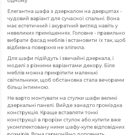
одному
Елегантна шафа з дзеркалом на дверцятах -
чудовий варіант для сучасної спальні. Вона
має естетичний і акуратний вигляд навіть у
невеликих приміщеннях. Головне - правильно
вибрати фасад меблів і встановити їх так, щоб
відбивна поверхня не зліпила.
Для шафи підійдуть і звичайні дзеркала, і
моделі з різними варіантами декору. Біля
меблів можна прикріпити маленькі
світильники, щоб обстановка стала вечорами
більш інтимною.
Не варто монтувати на стулки шафи великі
дзеркальні панелі. Вийде занадто громіздка
конструкція. Краще вставляти тонкі
конструкції в прорізи стулок або купити вже
укомплектовану ними шафу-купе відповідних
розмірів. Вона гармонійно доповнить