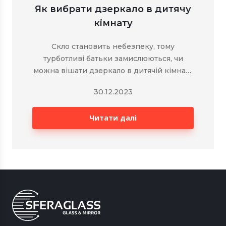
Як вибрати дзеркало в дитячу
кімнату
Скло становить небезпеку, тому
турботливі батьки замислюються, чи
можна вішати дзеркало в дитячій кімнаті,
адже дитина через необережність, під
30.12.2023
час рухливої гри, може завдати собі
шкоди.&nbsp;
Читати далі