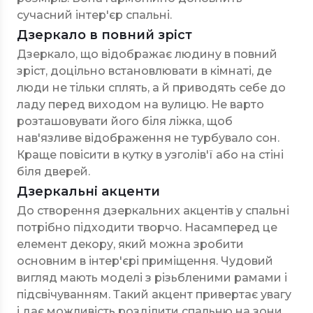
сучасний інтер'єр спальні.
Дзеркало в повний зріст
Дзеркало, що відображає людину в повний
зріст, доцільно встановлювати в кімнаті, де
люди не тільки сплять, а й приводять себе до
ладу перед виходом на вулицю. Не варто
розташовувати його біля ліжка, щоб
нав'язливе відображення не турбувало сон.
Краще повісити в кутку в узголів'ї або на стіні
біля дверей.
Дзеркальні акценти
До створення дзеркальних акцентів у спальні
потрібно підходити творчо. Насамперед це
елемент декору, який можна зробити
основним в інтер'єрі приміщення. Чудовий
вигляд мають моделі з різьбленими рамами і
підсвічуванням. Такий акцент привертає увагу
і дає можливість розділити спальню на зони.