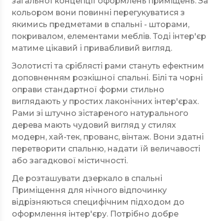
загальної концепції оформлень приміщень. За
кольором вони повинні перегукуватися з
якимись предметами в спальні - шторами,
покривалом, елементами меблів. Тоді інтер'єр
матиме цікавий і привабливий вигляд.
Золотисті та сріблясті рами стануть ефектним
доповненням розкішної спальні. Білі та чорні
оправи стандартної форми стильно
виглядають у простих лаконічних інтер'єрах.
Рами зі штучно зістареного натурального
дерева мають чудовий вигляд у стилях
модерн, хай-тек, прованс, вінтаж. Вони здатні
перетворити спальню, надати їй величавості
або загадкової містичності.
Де розташувати дзеркало в спальні
Приміщення для нічного відпочинку
відрізняються специфічним підходом до
оформлення інтер'єру. Потрібно добре