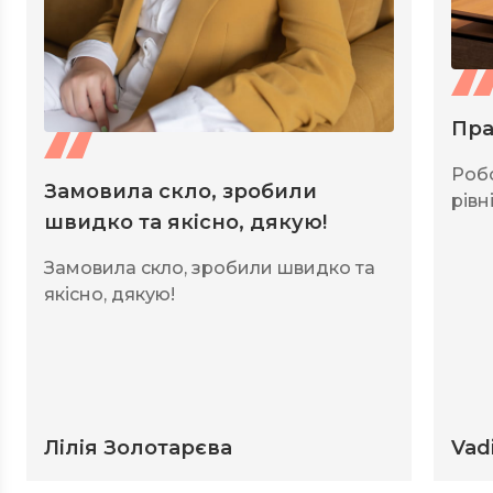
Пра
Роб
Замовила скло, зробили
рівні
швидко та якісно, дякую!
Замовила скло, зробили швидко та
якісно, дякую!
Лілія Золотарєва
Vad