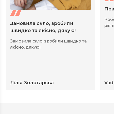
Пра
Роб
Замовила скло, зробили
рівні
швидко та якісно, дякую!
Замовила скло, зробили швидко та
якісно, дякую!
Лілія Золотарєва
Vad