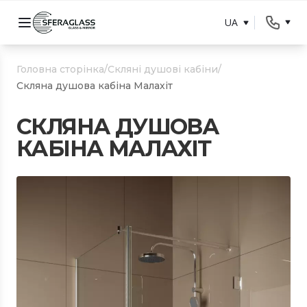
UA
Головна сторінка
/
Скляні душові кабіни
/
Скляна душова кабіна Малахіт
СКЛЯНА ДУШОВА
КАБІНА МАЛАХІТ