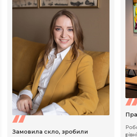
Пра
Роб
Замовила скло, зробили
рівні