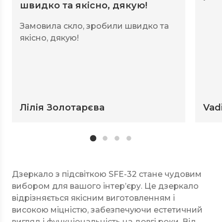
швидко та якісно, дякую!
Замовила скло, зробили швидко та
якісно, дякую!
Лілія Золотарєва
Vad
Дзеркало з підсвіткою SFE-32 стане чудовим
вибором для вашого інтер’єру. Це дзеркало
відрізняється якісним виготовленням і
високою міцністю, забезпечуючи естетичний
вигляд і функціональність на довгі роки. Від