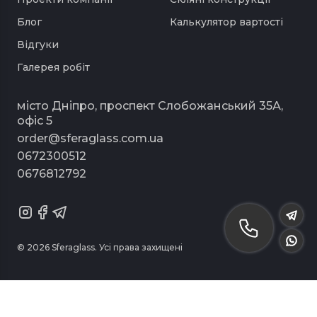
Товщина скла 6 мм, товщина дзеркала 4 мм.
Блог
Калькулятор вартості
Розміри скла: 640*790, розміри дзеркала
Відгуки
500*650
Галерея робіт
Кріплення під монтаж.
Виготовлення дзеркал будь-яких розмірів і форм
місто Дніпро, проспект Слобожанський 35А,
Додаткові опції: малюнок на дзеркалі (логотип,
офіс 5
цитата), скляна поличка, підсвічування на стіну.
order@sferaglass.com.ua
0672300512
0676812792
© 2026 Sferaglass. Усі права захищені