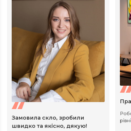
Пра
Роб
Замовила скло, зробили
рівні
швидко та якісно, дякую!