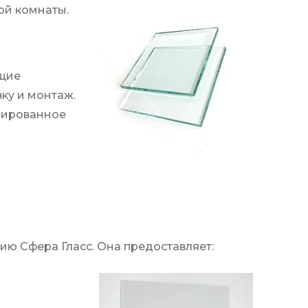
ой комнаты.
ющие
ку и монтаж.
онированное
нию Сфера Гласс. Она предоставляет: