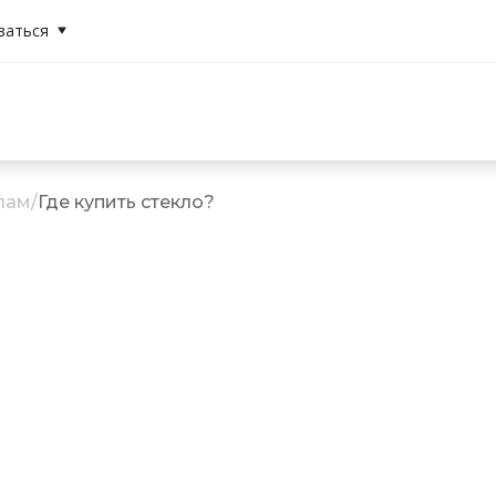
заться
лам
/
Где купить стекло?