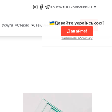
Контакты
О компании
RU
Давайте українською?
Услуги
Стекло
Стеклянные конструкции
Давайте!
Залишити р*сійську