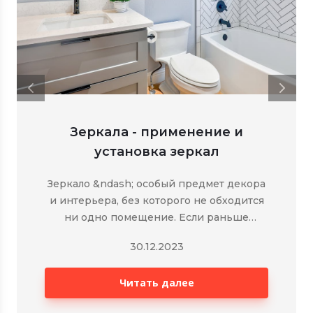
Зеркала - применение и
установка зеркал
Зеркало &ndash; особый предмет декора
и интерьера, без которого не обходится
ни одно помещение. Если раньше
применение зеркал ограничивалось
30.12.2023
лишь отражением внешности человека,
то сегодня его функции и назначение в
Читать далее
современном строительном деле
значительно расширились.