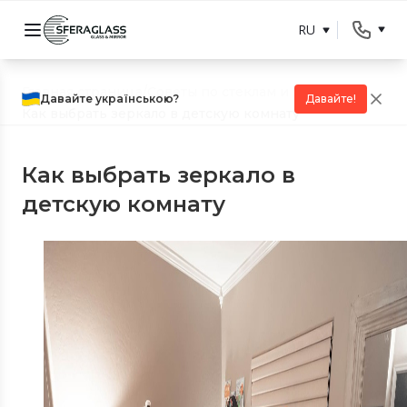
RU
Главная страница
/
Советы по стеклам и зеркалам
/
Давайте українською?
Давайте!
Как выбрать зеркало в детскую комнату
Как выбрать зеркало в
детскую комнату