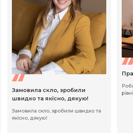
Пра
Роб
Замовила скло, зробили
рівні
швидко та якісно, дякую!
Замовила скло, зробили швидко та
якісно, дякую!