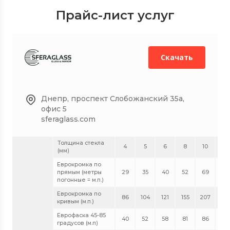
Прайс-лист услуг
Скачать
Днепр, проспект Слобожанский 35а,
офис 5
sferaglass.com
Толщина стекла
4
5
6
8
10
12
(мм)
Еврокромка по
прямым (метры
29
35
40
52
69
81
погонные = м.п.)
Еврокромка по
86
104
121
155
207
24
кривым (м.п.)
Еврофаска 45-85
40
52
58
81
86
98
градусов (м.п)