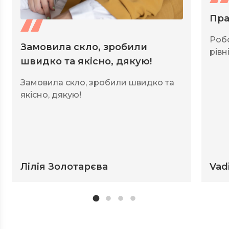
Пра
Роб
Замовила скло, зробили
рівні
швидко та якісно, дякую!
Замовила скло, зробили швидко та
якісно, дякую!
Лілія Золотарєва
Vad