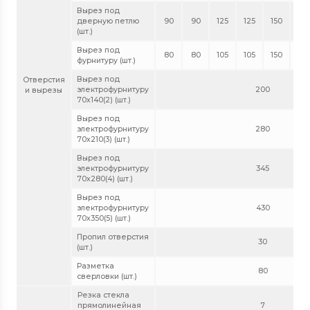
Вырез под
дверную петлю
90
90
125
125
150
150
(шт.)
Вырез под
80
80
105
105
150
150
фурнитуру (шт.)
Вырез под
Отверстия
электрофурнитуру
200
и вырезы
70х140(2) (шт.)
Вырез под
электрофурнитуру
280
70х210(3) (шт.)
Вырез под
электрофурнитуру
345
70х280(4) (шт.)
Вырез под
электрофурнитуру
430
70х350(5) (шт.)
Пропил отверстия
30
(шт.)
Разметка
80
сверловки (шт.)
Резка стекла
прямолинейная
7