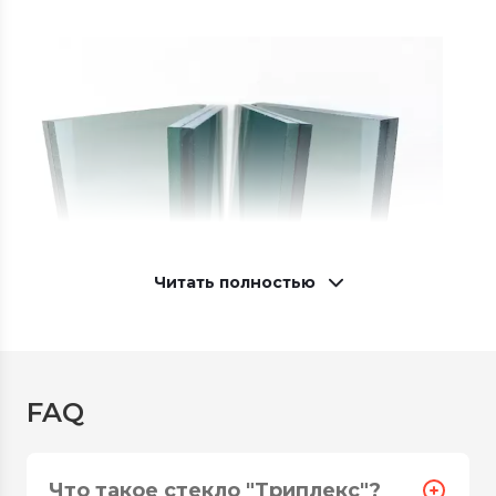
Читать полностью
Стекло Триплекс на заказ
FAQ
Многослойное стекло триплекс –
ламинированное стекло, которое состоит из
Что такое стекло "Триплекс"?