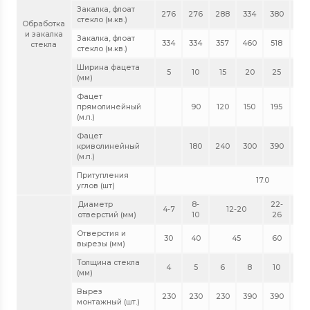
Закалка, флоат
276
276
288
334
380
541
стекло (м.кв.)
Обработка
и закалка
Закалка, флоат
334
334
357
460
518
стекла
стекло (м.кв.)
Ширина фацета
5
10
15
20
25
28
(мм)
Фацет
прямолинейный
90
120
150
195
22
(м.п.)
Фацет
криволинейный
180
240
300
390
44
(м.п.)
Притупления
17.0
углов (шт)
Диаметр
8-
22-
28-
4-7
12-20
отверстий (мм)
10
26
50
Отверстия и
30
40
45
60
90
вырезы (мм)
Толщина стекла
4
5
6
8
10
12
(мм)
Вырез
230
230
230
390
390
39
монтажный (шт.)