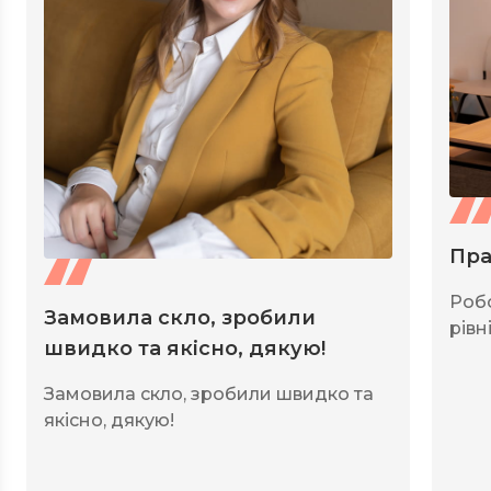
Пра
Роб
Замовила скло, зробили
рівні
швидко та якісно, дякую!
Замовила скло, зробили швидко та
якісно, дякую!