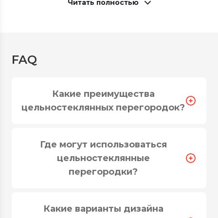
Читать полностью
FAQ
Какие преимущества
Цельностеклянные
цельностеклянных перегородок?
перегородки от SferaGlass
Благодаря доступной цене
Где могут использоваться
цельностеклянные перегородки пользуются
цельностеклянные
большой популярностью. Они повсеместно
перегородки?
используются для зонирования и
разграничения пространства. Наиболее
распространенными сферами их применения
Какие варианты дизайна
являются торговые центры, аэропорты,