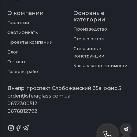
если это все же удастся, полотно разлетится
О компании
Основные
на мелкие осколки с тупыми гранями. Такими
категории
кусочками абсолютно невозможно
Гарантии
пораниться.
Производство
Сертификаты
Современные технологии изготовления и
Стекло оптом
Проекты компании
обработки стекла позволяют производить
Стеклянные
Блог
перегородки следующих типов:
конструкции
Отзывы
тонированные;
Калькулятор стоимости
матированные;
Галерея работ
с пескоструем.
Днепр, проспект Слобожанский 35а, офис 5
Каждый из вариантов по-своему эстетичен и
order@sferaglass.com.ua
функционален. Если нужно добавить
помещению конфиденциальности лучше
0672300512
использовать тонированное или
0676812792
матированное стекло.
Монтаж цельностеклянных