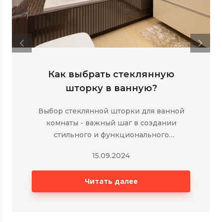
Как выбрать стеклянную
шторку в ванную?
Выбор стеклянной шторки для ванной
комнаты - важный шаг в создании
стильного и функционального
интерьера. Стеклянные шторки не
15.09.2024
только защищают ванную комнату от
разбрызгивания воды, но и придают ей
Читать далее
современный стильный вид. В отличие от
традиционных занавесок, они выглядят
более элегантно и долговечно.