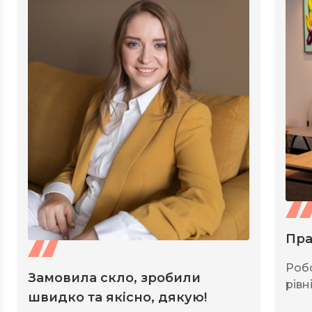
Пра
Роб
Замовила скло, зробили
рівні
швидко та якісно, дякую!