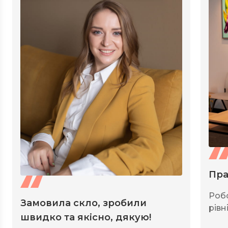
Пра
Роб
Замовила скло, зробили
рівні
швидко та якісно, дякую!