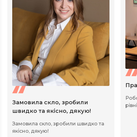
Пра
Роб
Замовила скло, зробили
рівні
швидко та якісно, дякую!
Замовила скло, зробили швидко та
якісно, дякую!