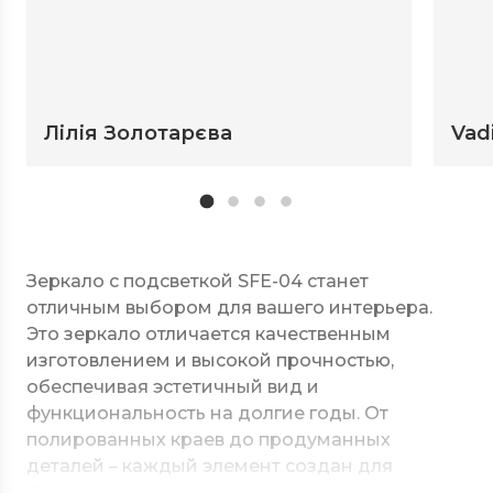
Лілія Золотарєва
Vad
Зеркало с подсветкой SFE-04 станет
отличным выбором для вашего интерьера.
Это зеркало отличается качественным
изготовлением и высокой прочностью,
обеспечивая эстетичный вид и
функциональность на долгие годы. От
полированных краев до продуманных
деталей – каждый элемент создан для
безупречного стиля и долговечности.